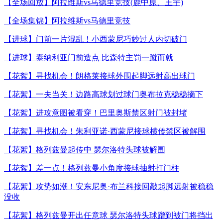
【全场回放】阿拉维斯vs马德里竞技(鹿中原、王宇)
【全场集锦】阿拉维斯vs马德里竞技
【进球】门前一片混乱！小西蒙尼巧妙过人内切破门
【进球】泰纳利亚门前造点 比森特主罚一蹴而就
【花絮】寻找机会！朗格莱接球外围起脚远射高出球门
【花絮】一夫当关！边路高球划过球门奥布拉克稳稳摘下
【花絮】进攻意图被看穿！巴里奥斯禁区射门被封堵
【花絮】寻找机会！朱利亚诺·西蒙尼接球横传禁区被解围
【花絮】格列兹曼起传中 瑟尔洛特头球被解围
【花絮】差一点！格列兹曼小角度接球抽射打门柱
【花絮】攻势如潮！安东尼奥·布兰科接回敲起脚远射被稳稳
没收
【花絮】格列兹曼开出任意球 瑟尔洛特头球蹭到被门将挡出