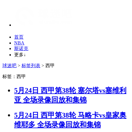
首页
NBA
斯诺克
更多↓
球迷吧
>
标签列表
> 西甲
标签：西甲
5月24日 西甲第38轮 塞尔塔vs塞维利
亚 全场录像回放和集锦
5月24日 西甲第38轮 马略卡vs皇家奥
维耶多 全场录像回放和集锦