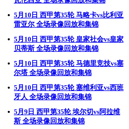
瓦伦西亚 全场录像回放和集锦
5月10日 西甲第35轮 马略卡vs比利亚
雷亚尔 全场录像回放和集锦
5月10日 西甲第35轮 皇家社会vs皇家
贝蒂斯 全场录像回放和集锦
5月10日 西甲第35轮 马德里竞技vs塞
尔塔 全场录像回放和集锦
5月10日 西甲第35轮 塞维利亚vs西班
牙人 全场录像回放和集锦
5月9日 西甲第35轮 埃尔切vs阿拉维
斯 全场录像回放和集锦