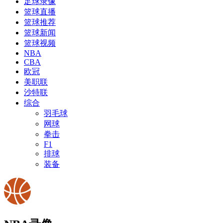
足球录像
篮球直播
篮球推荐
篮球新闻
篮球视频
NBA
CBA
欧冠
美职联
沙特联
综合
羽毛球
网球
拳击
F1
排球
装备