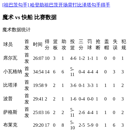
[祖巴茨勾手] 哈登助祖巴茨开场背打比泽塔勾手得手
魔术 vs 快船 比赛数据
魔术数据统计
首
得
篮
助
投
三
罚
抢
盖
失
犯
球员
时间
发
分
板
攻
篮
分
球
断
帽
误
规
首
席尔瓦
26:07
10
3
1
4-6
1-2
1-1
1
0
0
1
发
首
5-
小瓦格纳
34:54
14
6
6
0-4
4-4
4
0
3
3
11
发
首
比塔泽
19:58
9
2
1
3-6
0-1
3-3
1
1
1
2
发
首
波普
29:41
2
2
1
1-6
0-4
0-0
1
0
0
3
发
首
5-
萨格斯
25:03
16
2
2
2-6
4-4
1
1
0
2
11
发
5-
布莱克
29:20
17
0
8
2-5
5-9
0
1
6
3
10