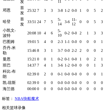
11
发
首
邓恩
25:32
7
3
3
3-8
1-2
0-0
1
0
5
2
发
首
5-
11-
哈登
33:51
24
7
5
3-6
0
0
5
3
14
12
发
小凯文-
5-
20:08
10
4
6
0-2
0-0
2
1
3
3
10
波特
巴图姆
19:01
5
4
0
2-3
1-1
0-0
0
0
0
1
乔丹-米
15:46
8
3
1
3-7
0-0
2-2
2
0
0
2
勒
曼恩
15:21
0
0
1
0-2
0-1
0-0
1
0
2
1
班巴
14:37
7
4
1
3-6
1-2
0-0
0
0
1
3
科比-布
02:39
0
2
0
0-1
0-0
0-0
0
0
0
1
朗
凯-琼斯
02:39
0
0
0
0-0
0-0
0-0
0
0
0
0
海兰德
00:00
0
0
0
0-0
0-0
0-0
0
0
0
0
标签：
NBA
快船
魔术
相关篮球录像