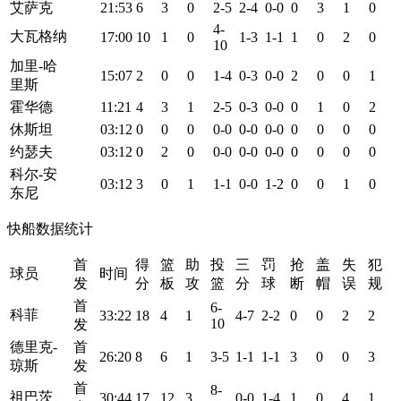
艾萨克
21:53
6
3
0
2-5
2-4
0-0
0
3
1
0
4-
大瓦格纳
17:00
10
1
0
1-3
1-1
1
0
2
0
10
加里-哈
15:07
2
0
0
1-4
0-3
0-0
2
0
0
1
里斯
霍华德
11:21
4
3
1
2-5
0-3
0-0
0
1
0
2
休斯坦
03:12
0
0
0
0-0
0-0
0-0
0
0
0
0
约瑟夫
03:12
0
2
0
0-0
0-0
0-0
0
0
0
0
科尔-安
03:12
3
0
1
1-1
0-0
1-2
0
0
1
0
东尼
快船数据统计
首
得
篮
助
投
三
罚
抢
盖
失
犯
球员
时间
发
分
板
攻
篮
分
球
断
帽
误
规
首
6-
科菲
33:22
18
4
1
4-7
2-2
0
0
2
2
10
发
德里克-
首
26:20
8
6
1
3-5
1-1
1-1
3
0
0
3
琼斯
发
首
8-
祖巴茨
30:44
17
12
3
0-0
1-4
1
0
4
1