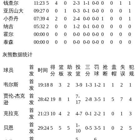
钱查尔
11:23
5
4
0
2-3
1-1
0-0
0
0
1
1
亚历山大
09:27
0
0
1
0-3
0-1
0-0
0
0
0
1
小乔丹
07:39
4
2
0
2-4
0-0
0-0
1
0
0
1
纳吉
05:32
2
0
0
1-2
0-1
0-0
0
0
0
0
霍尔
00:00
0
0
0
0-0
0-0
0-0
0
0
0
0
泰森
00:00
0
0
0
0-0
0-0
0-0
0
0
0
0
灰熊数据统计
首
得
篮
助
投
三
罚
抢
盖
失
犯
球员
时间
发
分
板
攻
篮
分
球
断
帽
误
规
首
韦尔斯
19:18
8
3
2
3-9
1-3
1-2
1
1
2
1
发
贾伦-杰克
首
7-
28:42
19
8
1
2-8
3-5
1
5
7
4
17
逊
发
首
克拉克
21:23
10
4
2
4-7
0-1
2-2
1
0
1
3
发
首
1-
贝恩
29:24
5
5
5
0-5
3-5
1
0
2
5
10
发
首
5-
6-