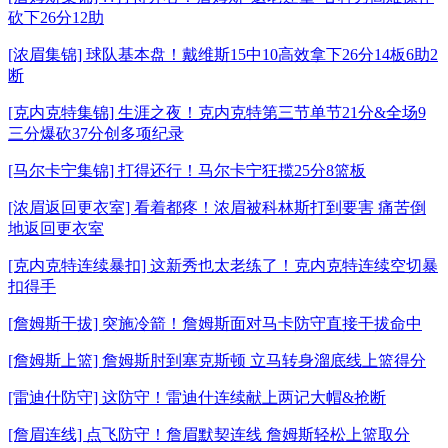
砍下26分12助
[浓眉集锦] 球队基本盘！戴维斯15中10高效拿下26分14板6助2
断
[克内克特集锦] 生涯之夜！克内克特第三节单节21分&全场9
三分爆砍37分创多项纪录
[马尔卡宁集锦] 打得还行！马尔卡宁狂揽25分8篮板
[浓眉返回更衣室] 看着都疼！浓眉被科林斯打到要害 痛苦倒
地返回更衣室
[克内克特连续暴扣] 这新秀也太老练了！克内克特连续空切暴
扣得手
[詹姆斯干拔] 突施冷箭！詹姆斯面对马卡防守直接干拔命中
[詹姆斯上篮] 詹姆斯肘到塞克斯顿 立马转身溜底线上篮得分
[雷迪什防守] 这防守！雷迪什连续献上两记大帽&抢断
[詹眉连线] 点飞防守！詹眉默契连线 詹姆斯轻松上篮取分