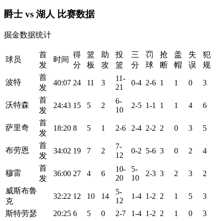
爵士 vs 湖人 比赛数据
掘金数据统计
首
得
篮
助
投
三
罚
抢
盖
失
犯
球员
时间
发
分
板
攻
篮
分
球
断
帽
误
规
首
11-
波特
40:07
24
11
3
0-4
2-6
1
1
0
3
21
发
首
6-
沃特森
24:43
15
5
2
2-5
1-1
1
1
4
6
10
发
首
萨里奇
18:20
8
5
1
2-6
2-4
2-2
2
0
3
5
发
首
7-
布劳恩
34:02
19
7
2
0-2
5-6
3
0
2
4
12
发
首
10-
5-
穆雷
36:00
27
4
6
2-3
3
2
3
2
20
10
发
威斯布鲁
5-
32:22
12
10
14
1-4
1-2
2
1
5
3
12
克
斯特劳瑟
20:25
6
5
0
2-7
1-4
1-2
2
1
0
3