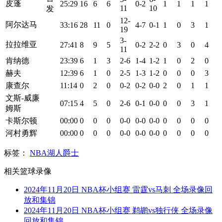
皮蓬
25:29
16
6
6
0-2
1
1
1
1
11
10
发
12-
阿尔达马
33:16
28
11
0
4-7
0-1
1
0
3
1
19
3-
拉拉维亚
27:41
8
9
5
0-2
2-2
0
3
0
4
11
肯纳德
23:39
6
1
3
2-6
1-4
1-2
1
0
2
0
赫夫
12:39
6
1
0
2-5
1-3
1-2
0
0
0
3
康查尔
11:14
0
2
0
0-2
0-2
0-0
2
0
1
1
文斯-威廉
07:15
4
5
0
2-6
0-1
0-0
0
0
3
1
姆斯
卡斯尔顿
00:00
0
0
0
0-0
0-0
0-0
0
0
0
0
河村勇辉
00:00
0
0
0
0-0
0-0
0-0
0
0
0
0
标签：
NBA
湖人
爵士
相关篮球录像
2024年11月20日 NBA杯小组赛 雷霆vs马刺 全场录像回
放和集锦
2024年11月20日 NBA杯小组赛 鹈鹕vs独行侠 全场录像
回放和集锦