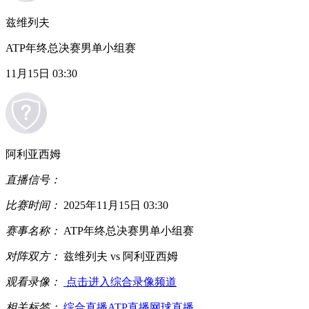
兹维列夫
ATP年终总决赛男单小组赛
11月15日 03:30
阿利亚西姆
直播信号：
比赛时间：
2025年11月15日 03:30
赛事名称：
ATP年终总决赛男单小组赛
对阵双方：
兹维列夫 vs 阿利亚西姆
观看录像：
点击进入综合录像频道
相关标签：
综合直播
ATP直播
网球直播