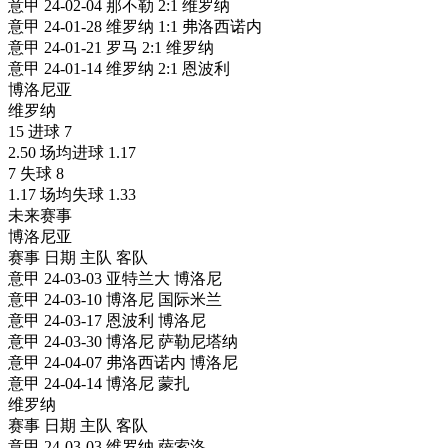
意甲
24-02-04
那不勒
2:1
维罗纳
意甲
24-01-28
维罗纳
1:1
弗洛西诺内
意甲
24-01-21
罗马
2:1
维罗纳
意甲
24-01-14
维罗纳
2:1
恩波利
博洛尼亚
维罗纳
15
进球
7
2.50
场均进球
1.17
7
失球
8
1.17
场均失球
1.33
未来赛事
博洛尼亚
赛事
日期
主队
客队
意甲
24-03-03
亚特兰大
博洛尼
意甲
24-03-10
博洛尼
国际米兰
意甲
24-03-17
恩波利
博洛尼
意甲
24-03-30
博洛尼
萨勒尼塔纳
意甲
24-04-07
弗洛西诺内
博洛尼
意甲
24-04-14
博洛尼
蒙扎
维罗纳
赛事
日期
主队
客队
意甲
24-03-03
维罗纳
萨索洛