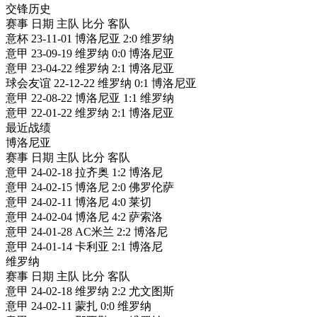
交锋历史
赛事
日期
主队
比分
客队
意杯
23-11-01
博洛尼亚
2:0
维罗纳
意甲
23-09-19
维罗纳
0:0
博洛尼亚
意甲
23-04-22
维罗纳
2:1
博洛尼亚
球会友谊
22-12-22
维罗纳
0:1
博洛尼亚
意甲
22-08-22
博洛尼亚
1:1
维罗纳
意甲
22-01-22
维罗纳
2:1
博洛尼亚
最近战绩
博洛尼亚
赛事
日期
主队
比分
客队
意甲
24-02-18
拉齐奥
1:2
博洛尼
意甲
24-02-15
博洛尼
2:0
佛罗伦萨
意甲
24-02-11
博洛尼
4:0
莱切
意甲
24-02-04
博洛尼
4:2
萨索洛
意甲
24-01-28
AC米兰
2:2
博洛尼
意甲
24-01-14
卡利亚
2:1
博洛尼
维罗纳
赛事
日期
主队
比分
客队
意甲
24-02-18
维罗纳
2:2
尤文图斯
意甲
24-02-11
蒙扎
0:0
维罗纳