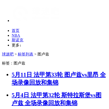
首页
NBA
斯诺克
更多↓
球迷吧
>
标签列表
> 图卢兹
标签：图卢兹
5月11日 法甲第33轮 图卢兹vs里昂 全
场录像回放和集锦
5月4日 法甲第32轮 斯特拉斯堡vs图
卢兹 全场录像回放和集锦