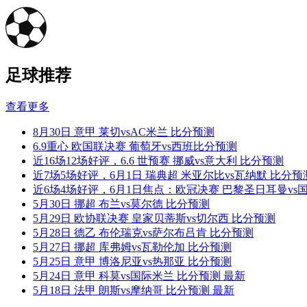
足球推荐
查看更多
8月30日 意甲 莱切vsAC米兰 比分预测
6.9重心 欧国联决赛 葡萄牙vs西班比分预测
近16场12场好评，6.6 世预赛 挪威vs意大利 比分预测
近7场5场好评，6月1日 瑞典超 米亚尔比vs瓦纳默 比分预
近6场4场好评，6月1日焦点：欧冠决赛 巴黎圣日耳曼vs
5月30日 挪超 布兰vs莫尔德 比分预测
5月29日 欧协联决赛 皇家贝蒂斯vs切尔西 比分预测
5月28日 德乙 布伦瑞克vs萨尔布吕肯 比分预测
5月27日 挪超 库弗姆vs瓦勒伦加 比分预测
5月25日 意甲 博洛尼亚vs热那亚 比分预测
5月24日 意甲 科莫vs国际米兰 比分预测 最新
5月18日 法甲 朗斯vs摩纳哥 比分预测 最新