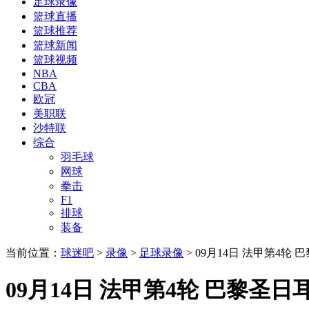
足球录像
篮球直播
篮球推荐
篮球新闻
篮球视频
NBA
CBA
欧冠
美职联
沙特联
综合
羽毛球
网球
拳击
F1
排球
装备
当前位置：
球迷吧
>
录像
>
足球录像
> 09月14日 法甲第4轮
09月14日 法甲第4轮 巴黎圣