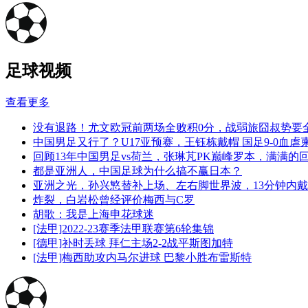
足球视频
查看更多
没有退路！尤文欧冠前两场全败积0分，战弱旅囧叔势要
中国男足又行了？U17亚预赛，王钰栋戴帽 国足9-0血虐
回顾13年中国男足vs荷兰，张琳芃PK巅峰罗本，满满的
都是亚洲人，中国足球为什么搞不赢日本？
亚洲之光，孙兴慜替补上场、左右脚世界波，13分钟内
炸裂，白岩松曾经评价梅西与C罗
胡歌：我是上海申花球迷
[法甲]2022-23赛季法甲联赛第6轮集锦
[德甲]补时丢球 拜仁主场2-2战平斯图加特
[法甲]梅西助攻内马尔进球 巴黎小胜布雷斯特