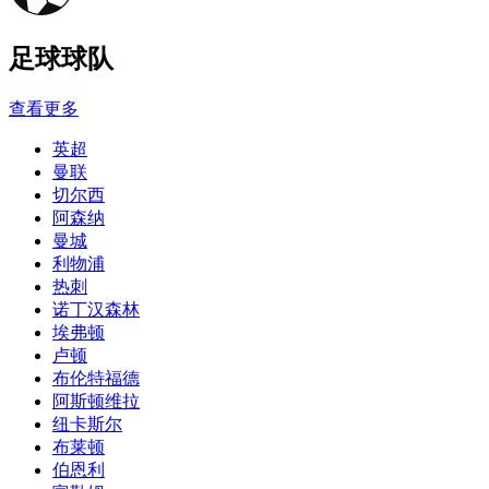
足球球队
查看更多
英超
曼联
切尔西
阿森纳
曼城
利物浦
热刺
诺丁汉森林
埃弗顿
卢顿
布伦特福德
阿斯顿维拉
纽卡斯尔
布莱顿
伯恩利