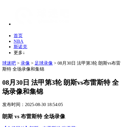
首页
NBA
斯诺克
更多↓
球迷吧
>
录像
>
足球录像
> 08月30日 法甲第3轮 朗斯vs布雷
斯特 全场录像和集锦
08月30日 法甲第3轮 朗斯vs布雷斯特 全
场录像和集锦
发布时间：2025-08-30 18:54:05
朗斯 vs 布雷斯特 全场录像