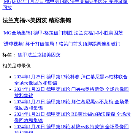
[MG]2024年1月27日 德甲第19轮 法兰克福vs美因茨 完整录像
回放
法兰克福vs美因茨 精彩集锦
[MG全场集锦] 德甲-格策破门制胜 法兰克福1-0小胜美因茨
[进球视频] 终于打破僵局！格策门前头顶脚踢两连射破门
标签：
德甲
法兰克福
美因茨
相关足球录像
2024年1月25日 德甲第13轮补赛 拜仁慕尼黑vs柏林联合
全场录像回放和集锦
2024年1月22日 德甲第18轮 门兴vs奥格斯堡 全场录像回
放和集锦
2024年1月21日 德甲第18轮 拜仁慕尼黑vs不莱梅 全场录
像回放和集锦
2024年1月21日 德甲第18轮 RB莱比锡vs勒沃库森 全场录
像回放和集锦
2024年1月20日 德甲第18轮 科隆vs多特蒙德 全场录像回
放和集锦