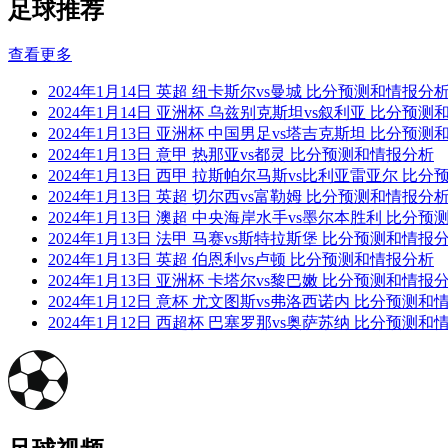
足球推荐
查看更多
2024年1月14日 英超 纽卡斯尔vs曼城 比分预测和情报分
2024年1月14日 亚洲杯 乌兹别克斯坦vs叙利亚 比分预
2024年1月13日 亚洲杯 中国男足vs塔吉克斯坦 比分预
2024年1月13日 意甲 热那亚vs都灵 比分预测和情报分析
2024年1月13日 西甲 拉斯帕尔马斯vs比利亚雷亚尔 比
2024年1月13日 英超 切尔西vs富勒姆 比分预测和情报分
2024年1月13日 澳超 中央海岸水手vs墨尔本胜利 比分
2024年1月13日 法甲 马赛vs斯特拉斯堡 比分预测和情报
2024年1月13日 英超 伯恩利vs卢顿 比分预测和情报分析
2024年1月13日 亚洲杯 卡塔尔vs黎巴嫩 比分预测和情报
2024年1月12日 意杯 尤文图斯vs弗洛西诺内 比分预测和
2024年1月12日 西超杯 巴塞罗那vs奥萨苏纳 比分预测和