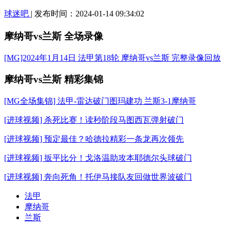
球迷吧
| 发布时间：2024-01-14 09:34:02
摩纳哥vs兰斯 全场录像
[MG]2024年1月14日 法甲第18轮 摩纳哥vs兰斯 完整录像回放
摩纳哥vs兰斯 精彩集锦
[MG全场集锦] 法甲-雷达破门图玛建功 兰斯3-1摩纳哥
[进球视频] 杀死比赛！读秒阶段马图西瓦弹射破门
[进球视频] 预定最佳？哈德拉精彩一条龙再次领先
[进球视频] 扳平比分！戈洛温助攻本耶德尔头球破门
[进球视频] 奔向死角！托伊马接队友回做世界波破门
法甲
摩纳哥
兰斯