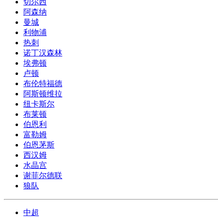
切尔西
阿森纳
曼城
利物浦
热刺
诺丁汉森林
埃弗顿
卢顿
布伦特福德
阿斯顿维拉
纽卡斯尔
布莱顿
伯恩利
富勒姆
伯恩茅斯
西汉姆
水晶宫
谢菲尔德联
狼队
中超