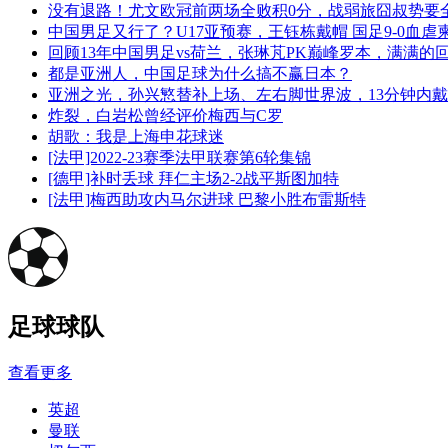
没有退路！尤文欧冠前两场全败积0分，战弱旅囧叔势要
中国男足又行了？U17亚预赛，王钰栋戴帽 国足9-0血虐
回顾13年中国男足vs荷兰，张琳芃PK巅峰罗本，满满的
都是亚洲人，中国足球为什么搞不赢日本？
亚洲之光，孙兴慜替补上场、左右脚世界波，13分钟内
炸裂，白岩松曾经评价梅西与C罗
胡歌：我是上海申花球迷
[法甲]2022-23赛季法甲联赛第6轮集锦
[德甲]补时丢球 拜仁主场2-2战平斯图加特
[法甲]梅西助攻内马尔进球 巴黎小胜布雷斯特
足球球队
查看更多
英超
曼联