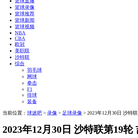
篮球直播
篮球录像
篮球推荐
篮球新闻
篮球视频
NBA
CBA
欧冠
美职联
沙特联
综合
羽毛球
网球
拳击
F1
排球
装备
当前位置：
球迷吧
>
录像
>
足球录像
> 2023年12月30日 
2023年12月30日 沙特联第1