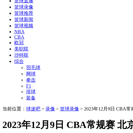
篮球直播
篮球录像
篮球推荐
篮球新闻
篮球视频
NBA
CBA
欧冠
美职联
沙特联
综合
羽毛球
网球
拳击
F1
排球
装备
当前位置：
球迷吧
>
录像
>
篮球录像
> 2023年12月9日 C
2023年12月9日 CBA常规赛