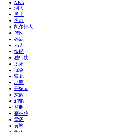
NBA
湖人
勇士
火箭
凯尔特人
篮网
雄鹿
76人
快船
独行侠
太阳
掘金
猛龙
老鹰
开拓者
灰熊
鹈鹕
马刺
森林狼
雷霆
黄蜂
热火