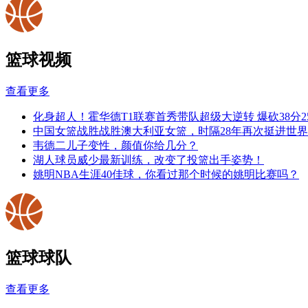
篮球视频
查看更多
化身超人！霍华德T1联赛首秀带队超级大逆转 爆砍38分2
中国女篮战胜战胜澳大利亚女篮，时隔28年再次挺进世
韦德二儿子变性，颜值你给几分？
湖人球员威少最新训练，改变了投篮出手姿势！
姚明NBA生涯40佳球，你看过那个时候的姚明比赛吗？
篮球球队
查看更多