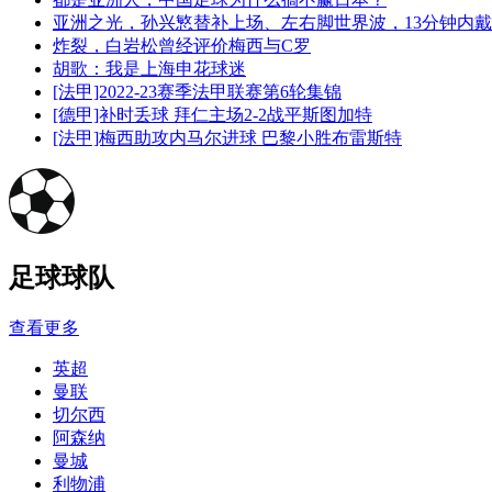
亚洲之光，孙兴慜替补上场、左右脚世界波，13分钟内
炸裂，白岩松曾经评价梅西与C罗
胡歌：我是上海申花球迷
[法甲]2022-23赛季法甲联赛第6轮集锦
[德甲]补时丢球 拜仁主场2-2战平斯图加特
[法甲]梅西助攻内马尔进球 巴黎小胜布雷斯特
足球球队
查看更多
英超
曼联
切尔西
阿森纳
曼城
利物浦