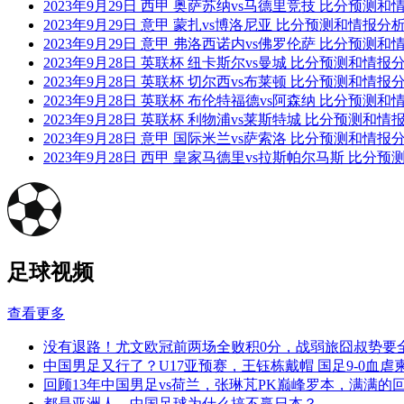
2023年9月29日 西甲 奥萨苏纳vs马德里竞技 比分预测和
2023年9月29日 意甲 蒙扎vs博洛尼亚 比分预测和情报分
2023年9月29日 意甲 弗洛西诺内vs佛罗伦萨 比分预测和
2023年9月28日 英联杯 纽卡斯尔vs曼城 比分预测和情报
2023年9月28日 英联杯 切尔西vs布莱顿 比分预测和情报
2023年9月28日 英联杯 布伦特福德vs阿森纳 比分预测和
2023年9月28日 英联杯 利物浦vs莱斯特城 比分预测和情
2023年9月28日 意甲 国际米兰vs萨索洛 比分预测和情报
2023年9月28日 西甲 皇家马德里vs拉斯帕尔马斯 比分
足球视频
查看更多
没有退路！尤文欧冠前两场全败积0分，战弱旅囧叔势要
中国男足又行了？U17亚预赛，王钰栋戴帽 国足9-0血虐
回顾13年中国男足vs荷兰，张琳芃PK巅峰罗本，满满的
都是亚洲人，中国足球为什么搞不赢日本？