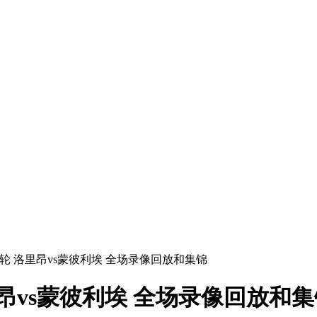
甲第7轮 洛里昂vs蒙彼利埃 全场录像回放和集锦
洛里昂vs蒙彼利埃 全场录像回放和