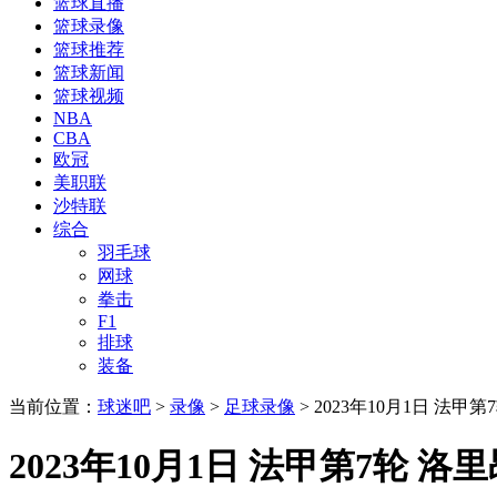
篮球直播
篮球录像
篮球推荐
篮球新闻
篮球视频
NBA
CBA
欧冠
美职联
沙特联
综合
羽毛球
网球
拳击
F1
排球
装备
当前位置：
球迷吧
>
录像
>
足球录像
> 2023年10月1日 法
2023年10月1日 法甲第7轮 