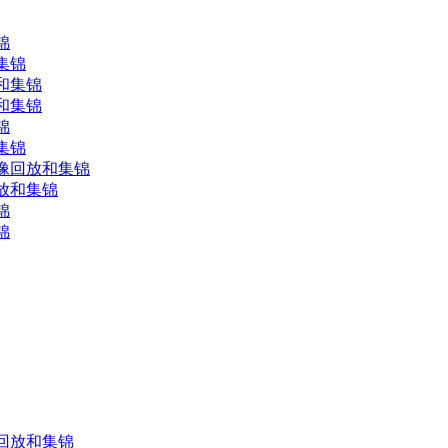
锦
和集锦
放和集锦
放和集锦
锦
和集锦
录像回放和集锦
回放和集锦
锦
锦
像回放和集锦