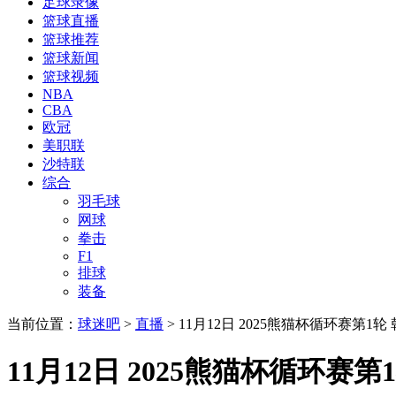
足球录像
篮球直播
篮球推荐
篮球新闻
篮球视频
NBA
CBA
欧冠
美职联
沙特联
综合
羽毛球
网球
拳击
F1
排球
装备
当前位置：
球迷吧
>
直播
> 11月12日 2025熊猫杯循环赛第1轮
11月12日 2025熊猫杯循环赛第