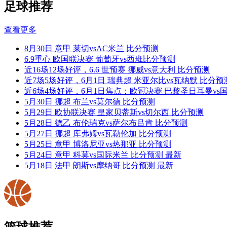
足球推荐
查看更多
8月30日 意甲 莱切vsAC米兰 比分预测
6.9重心 欧国联决赛 葡萄牙vs西班比分预测
近16场12场好评，6.6 世预赛 挪威vs意大利 比分预测
近7场5场好评，6月1日 瑞典超 米亚尔比vs瓦纳默 比分预
近6场4场好评，6月1日焦点：欧冠决赛 巴黎圣日耳曼vs
5月30日 挪超 布兰vs莫尔德 比分预测
5月29日 欧协联决赛 皇家贝蒂斯vs切尔西 比分预测
5月28日 德乙 布伦瑞克vs萨尔布吕肯 比分预测
5月27日 挪超 库弗姆vs瓦勒伦加 比分预测
5月25日 意甲 博洛尼亚vs热那亚 比分预测
5月24日 意甲 科莫vs国际米兰 比分预测 最新
5月18日 法甲 朗斯vs摩纳哥 比分预测 最新